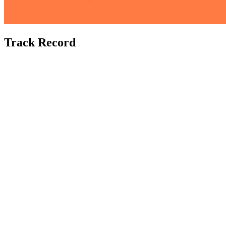
Track Record
~100
AÑOS DE EXPERIENCIA
+3.000m€
OPERACIONES
ASESORADAS
200+
INVERSORES Y
FINANCIADORES EN
NUESTRO NETWORK
50+
OPERACIONES DE M&A
A NUESTRAS ESPALDAS